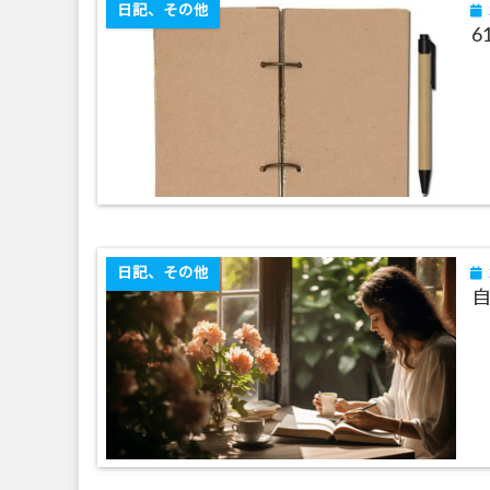
日記、その他
6
日記、その他
自