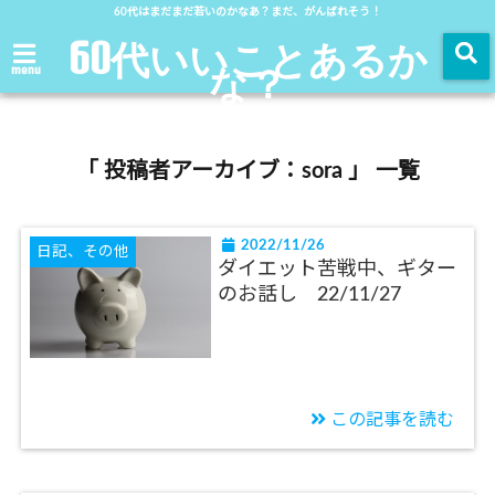
60代はまだまだ若いのかなあ？まだ、がんばれそう！
60代いいことあるか
な？
menu
「 投稿者アーカイブ：sora 」 一覧
2022/11/26
日記、その他
ダイエット苦戦中、ギター
のお話し 22/11/27
この記事を読む