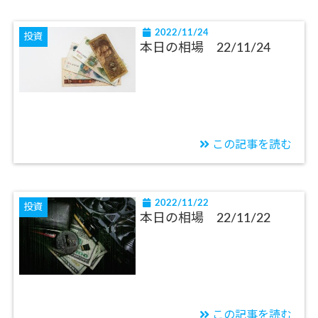
2022/11/24
投資
本日の相場 22/11/24
この記事を読む
2022/11/22
投資
本日の相場 22/11/22
この記事を読む