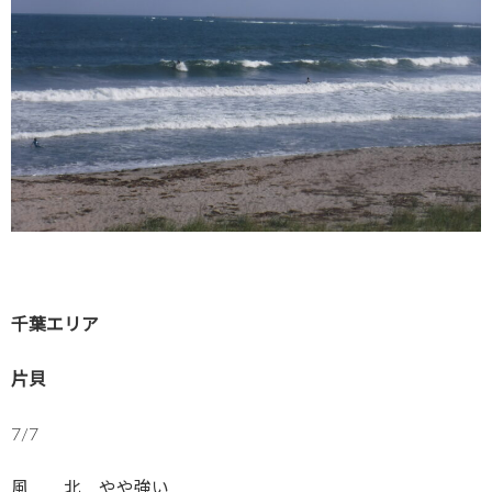
千葉エリア
片貝
7/7
風 北 やや強い