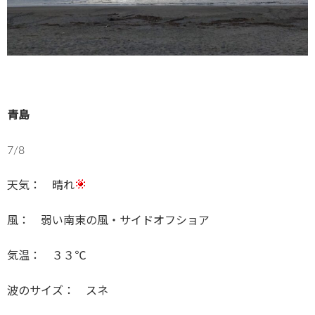
青島
7/8
天気： 晴れ
風： 弱い南東の風・サイドオフショア
気温： ３３℃
波のサイズ： スネ