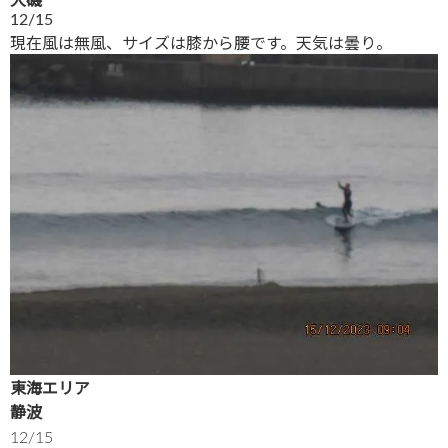
大磯
12/15
現在風は無風、サイズは膝から腰です。天気は曇り。
東海エリア
静波
12/15