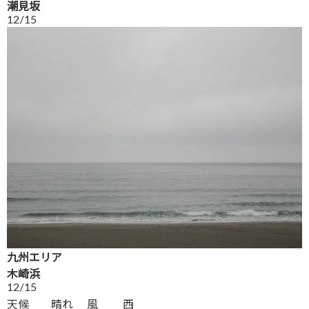
潮見坂
12/15
九州エリア
木崎浜
12/15
天候 晴れ 風 西