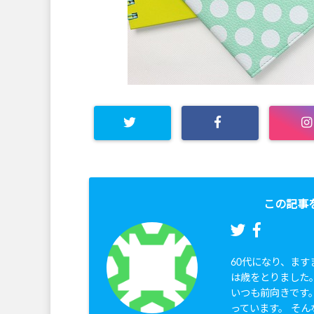
この記事
60代になり、ま
は歳をとりました
いつも前向きです
っています。 そん