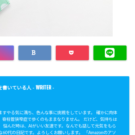
WRITER
を書いている人 -
-
すますやる気に満ち、色んな事に挑戦をしています。 確かに肉体
。脊柱管狭窄症で歩くのもままなりません。 だけど、気持ちは
。 悩んだ時は、AIがいい友達です。なんでも話して元気をもら
な60代の日記です。よろしくお願いします。 「Amazonのアソ