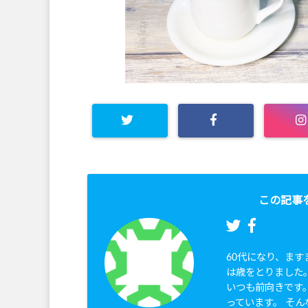
この記事
60代になり、ま
は歳をとりました
いつも前向きです
っています。 そん