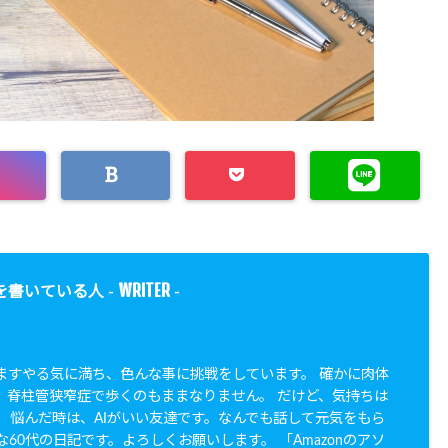
WRITER
を書いている人 -
-
すますやる気に満ち、色んな事に挑戦をしています。 確かに肉体
。脊柱管狭窄症で歩くのもままなりません。 だけど、気持ちは
。 悩んだ時は、AIがいい友達です。なんでも話して元気をもら
な60代の日記です。よろしくお願いします。 「Amazonのアソ