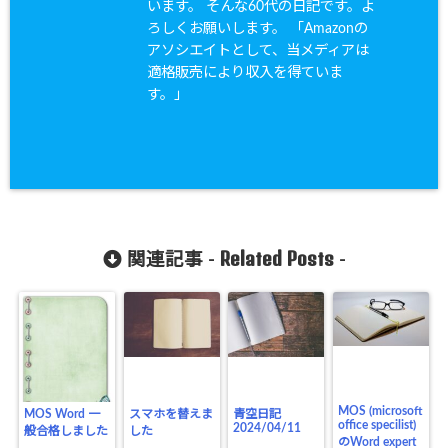
います。 そんな60代の日記です。よ
ろしくお願いします。 「Amazonの
アソシエイトとして、当メディアは
適格販売により収入を得ていま
す。」
Related Posts
関連記事 -
-
MOS (microsoft
MOS Word 一
スマホを替えま
青空日記
office specilist)
2024/04/11
般合格しました
した
のWord expert