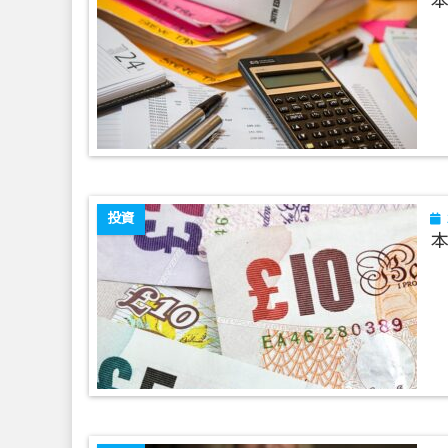
本
投資
本