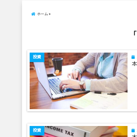
ホーム
「
投資
本
投資