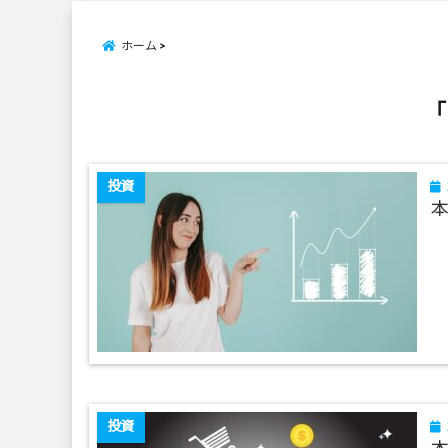
ホーム
「
投資
本
投資