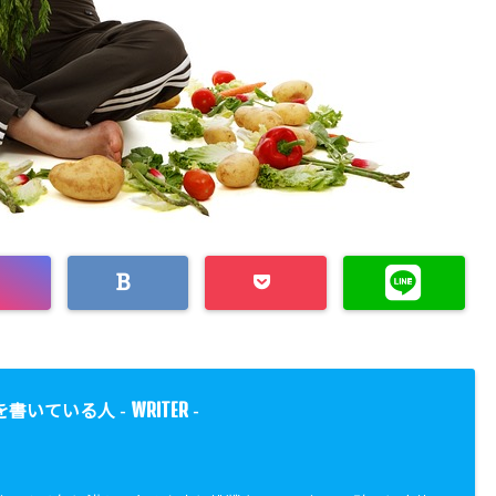
WRITER
を書いている人 -
-