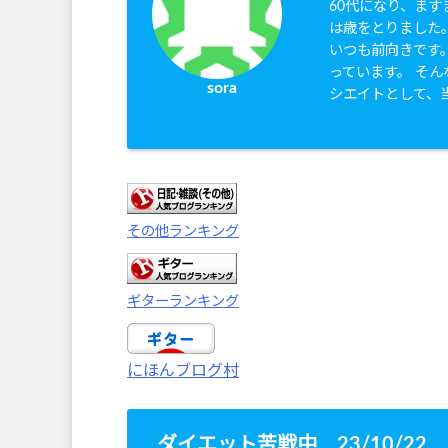
60代になり、ま
は歳をとりました
いつも前向きです
っています。 そん
sora
シエイトとして、
その他ランキング
ギターランキング
にほんブログ村
ダイエット苦戦中 23/10/22