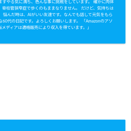
すますやる気に満ち、色んな事に挑戦をしています。 確かに肉体
。脊柱管狭窄症で歩くのもままなりません。 だけど、気持ちは
。 悩んだ時は、AIがいい友達です。なんでも話して元気をもら
な60代の日記です。よろしくお願いします。 「Amazonのアソ
当メディアは適格販売により収入を得ています。」