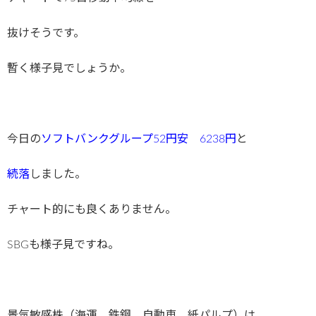
抜けそうです。
暫く様子見でしょうか。
今日の
ソフトバンクグループ52円安 6238円
と
続落
しました。
チャート的にも良くありません。
SBGも様子見ですね。
景気敏感株（海運、鉄鋼、自動車、紙パルプ）は