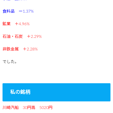
食料品 ー1.37%
鉱業 ＋4.96
%
石油・石炭 ＋2.29
%
非鉄金属 ＋2.28
%
でした。
私の銘柄
川崎汽船 30円高 5020円