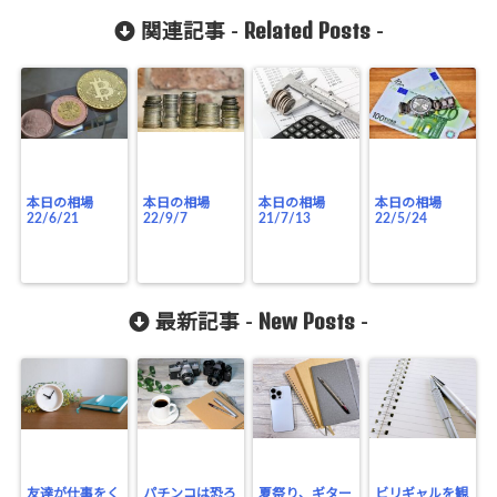
Related Posts
関連記事 -
-
本日の相場
本日の相場
本日の相場
本日の相場
22/6/21
22/9/7
21/7/13
22/5/24
New Posts
最新記事 -
-
友達が仕事をく
パチンコは恐ろ
夏祭り、ギター
ビリギャルを観