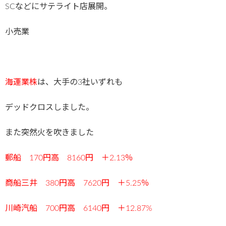
SCなどにサテライト店展開。
小売業
海運業株
は、大手の3社いずれも
デッドクロスしました。
また突然火を吹きました
郵船 170
円高 8160円 ＋2.13％
商船三井 380
円高 7620
円 ＋5.25％
川崎汽船 700円高 6140円 ＋12.87
%