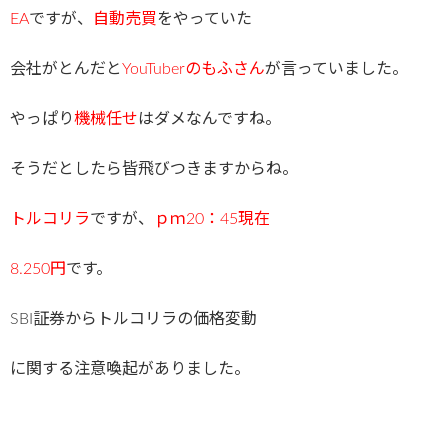
EA
ですが、
自動売買
をやっていた
会社がとんだと
YouTuberのもふさん
が言っていました。
やっぱり
機械任せ
はダメなんですね。
そうだとしたら皆飛びつきますからね。
トルコリラ
ですが、
ｐｍ20：45現在
8.250円
です。
SBI証券からトルコリラの価格変動
に関する注意喚起がありました。