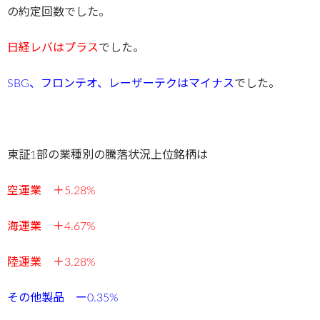
の約定回数でした。
日経レバ
はプラス
でした。
SBG、フロンテオ、レーザーテク
はマイナス
でした。
東証1部の業種別の騰落状況上位銘柄は
空運業 ＋5.28%
海運業 ＋4.67
%
陸運業 ＋3.28%
その他製品 ー0.35%