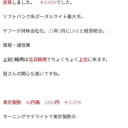
反発
しました。
＋3.42%
でした。
ソフトバンク系ポータルサイト最大手。
ヤフーが持株会社化。21年3月にLINEと経営統合。
情報・通信業
上記2銘柄は
活況銘柄
でちょくちょく
上位
に来ます。
皆さんの関心も高いですね。
東京製鉄 40円高 1265円 ＋3.27%
モーニングサテライトで東京製鉄の