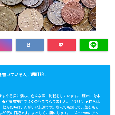
WRITER
を書いている人 -
-
すますやる気に満ち、色んな事に挑戦をしています。 確かに肉体
。脊柱管狭窄症で歩くのもままなりません。 だけど、気持ちは
。 悩んだ時は、AIがいい友達です。なんでも話して元気をもら
な60代の日記です。よろしくお願いします。 「Amazonのアソ