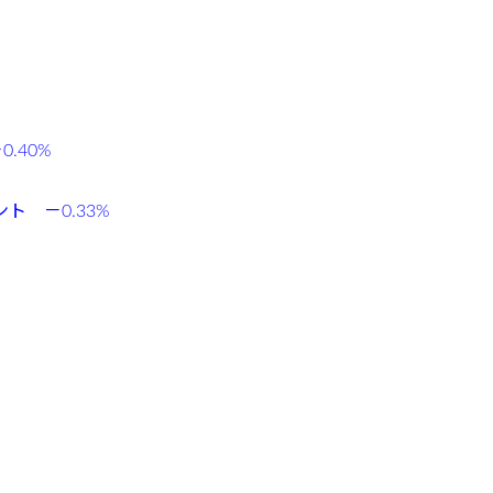
0.40%
ント －0.33%
3高 3878.46