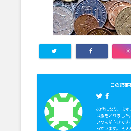
この記事
60代になり、ま
は歳をとりました
いつも前向きです
っています。 そん