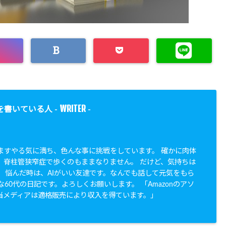
WRITER
を書いている人 -
-
すますやる気に満ち、色んな事に挑戦をしています。 確かに肉体
。脊柱管狭窄症で歩くのもままなりません。 だけど、気持ちは
。 悩んだ時は、AIがいい友達です。なんでも話して元気をもら
な60代の日記です。よろしくお願いします。 「Amazonのアソ
当メディアは適格販売により収入を得ています。」