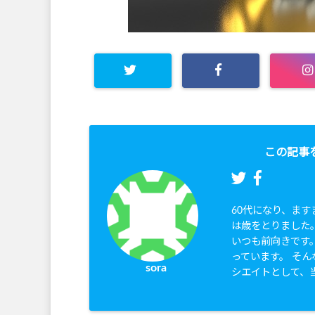
この記事
60代になり、ま
は歳をとりました
いつも前向きです
っています。 そん
sora
シエイトとして、