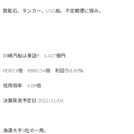
鉄鉱石、タンカー、LNG船、不定期便に強み。
川崎汽船は東証P 6,427億円
PER0.9倍 PBR0.54倍 利回り8.85％
信用倍率 4.09倍
決算発表予定日
2022/11/04
海運大手3社の一角。