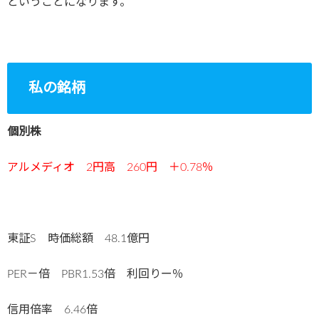
ということになります。
私の銘柄
個別株
アルメディオ 2円高 260円 ＋0.78％
東証S 時価総額 48.1億円
PER－倍 PBR1.53倍 利回りー％
信用倍率 6.46倍