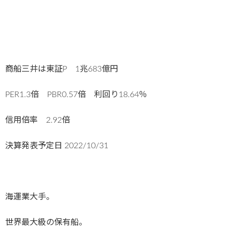
商船三井は東証P 1兆683億円
PER1.3倍 PBR0.57倍 利回り18.64％
信用倍率 2.92倍
決算発表予定日
2022/10/31
海運業大手。
世界最大級の保有船。