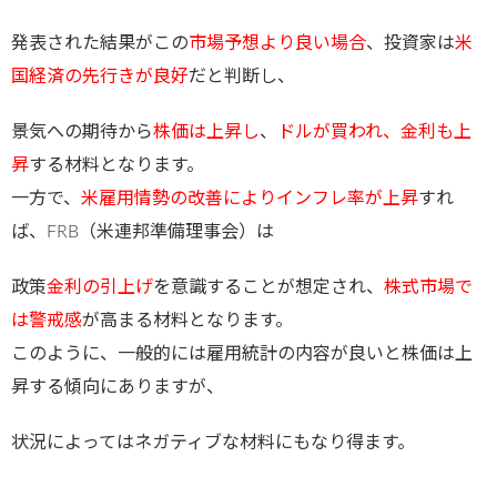
発表された結果がこの
市場予想より良い場合
、投資家は
米
国経済の先行きが良好
だと判断し、
景気への期待から
株価は上昇し
、
ドルが買われ、金利も上
昇
する材料となります。
一方で、
米雇用情勢の改善によりインフレ率が上昇
すれ
ば、FRB（米連邦準備理事会）は
政策
金利の引上げ
を意識することが想定され、
株式市場で
は警戒感
が高まる材料となります。
このように、一般的には雇用統計の内容が良いと株価は上
昇する傾向にありますが、
状況によってはネガティブな材料にもなり得ます。