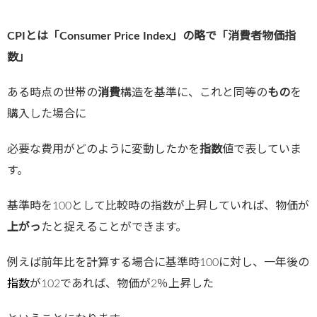
CPIとは「Consumer Price Index」の略で「消費者物価指
数」
ある時点の世帯の
消費
構造を基準に、これと同等の
もの
を
購入した場合に
必要な費用がどのように変動したかを
指数
値で表していま
す。
基準時を100として比較時の指数が上昇していれば、物価が
上がっ
たと捉えることができます。
例えば前年比を計算する場合に基準時100に対し、一年後の
指数
が102であれば、物価が2％上昇した