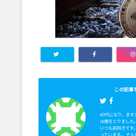
この記事
60代になり、ま
は歳をとりました
いつも前向きです
っています。 そん