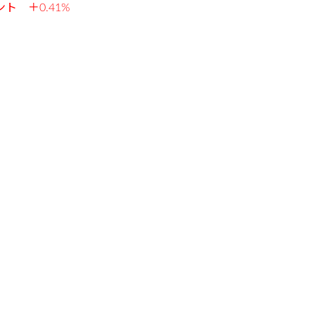
イント ＋0.41%
42
）