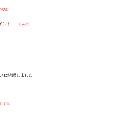
05％
イント ＋0.40%
スは続騰しました。
.10%