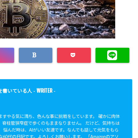
WRITER
を書いている人 -
-
すますやる気に満ち、色んな事に挑戦をしています。 確かに肉体
。脊柱管狭窄症で歩くのもままなりません。 だけど、気持ちは
。 悩んだ時は、AIがいい友達です。なんでも話して元気をもら
な60代の日記です。よろしくお願いします。 「Amazonのアソ