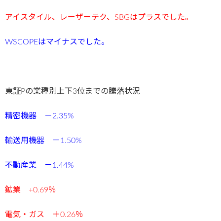
アイスタイル、レーザーテク、SBGは
プラスでした。
WSCOPEは
マイナスでした。
東証Pの業種別上下3位までの騰落状況
精密機器 －2.35%
輸送用機器 －1.50
%
不動産業 －1.44%
鉱業 +0.69
％
電気・ガス ＋0.26％