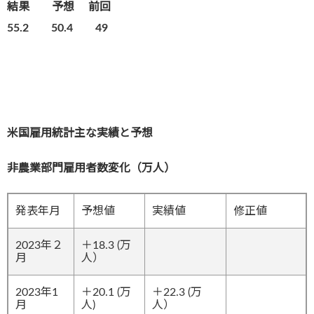
結果
予想 前回
55.2 50.4 49
米国雇用統計主な実績と予想
非農業部門雇用者数変化（万人）
発表年月
予想値
実績値
修正値
2023年２
＋18.3 (万
月
人）
2023年1
＋20.1 (万
＋22.3 (万
月
人)
人）