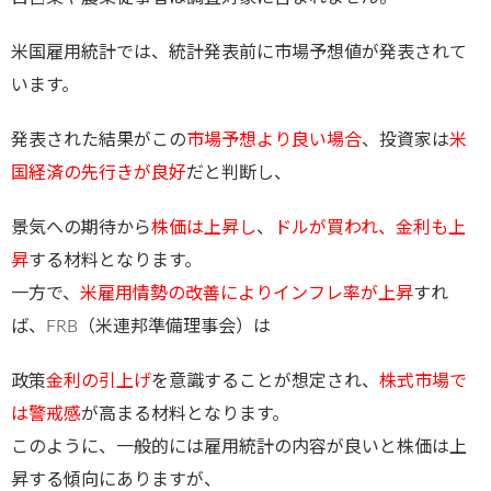
米国雇用統計では、統計発表前に市場予想値が発表されて
います。
発表された結果がこの
市場予想より良い場合
、投資家は
米
国経済の先行きが良好
だと判断し、
景気への期待から
株価は上昇し
、
ドルが買われ、金利も上
昇
する材料となります。
一方で、
米雇用情勢の改善によりインフレ率が上昇
すれ
ば、FRB（米連邦準備理事会）は
政策
金利の引上げ
を意識することが想定され、
株式市場で
は警戒感
が高まる材料となります。
このように、一般的には雇用統計の内容が良いと株価は上
昇する傾向にありますが、