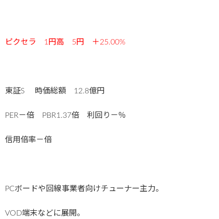
ピクセラ 1円高 5
円 ＋25.00
%
東証S 時価総額 12.8億円
PER－倍 PBR1.37倍 利回り－％
信用倍率－倍
PCボードや回線事業者向けチューナー主力。
VOD端末などに展開。