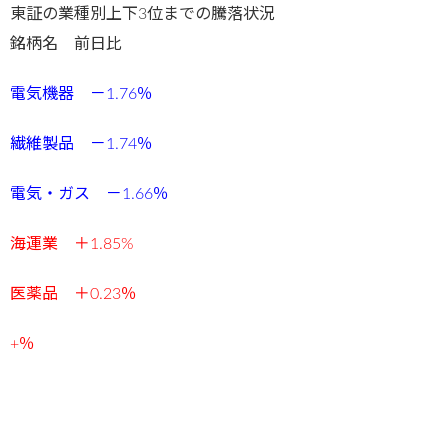
東証の業種別上下3位までの騰落状況
銘柄名 前日比
電気機器 －1.76％
繊維製品 －1.74％
電気・ガス －1.66％
海運業 ＋1.85%
医薬品 ＋0.23％
+％