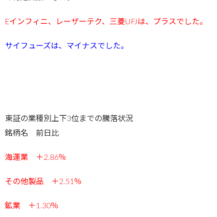
Eインフィニ
、レーザーテク、三菱UFJは、プラスで
した。
サイフューズは、マイナス
で
した。
東証の業種別上下3位までの騰落状況
銘柄名 前日比
海運業 ＋2.86％
その他製品 ＋2.51％
鉱業 ＋1.30％