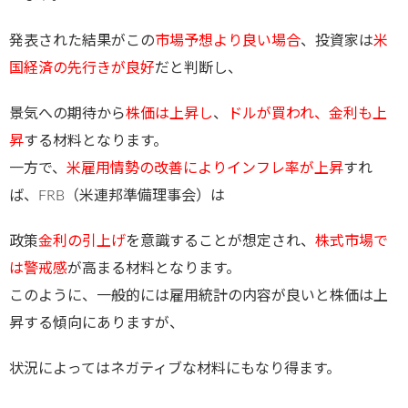
発表された結果がこの
市場予想より良い場合
、投資家は
米
国経済の先行きが良好
だと判断し、
景気への期待から
株価は上昇し
、
ドルが買われ、金利も上
昇
する材料となります。
一方で、
米雇用情勢の改善によりインフレ率が上昇
すれ
ば、FRB（米連邦準備理事会）は
政策
金利の引上げ
を意識することが想定され、
株式市場で
は警戒感
が高まる材料となります。
このように、一般的には雇用統計の内容が良いと株価は上
昇する傾向にありますが、
状況によってはネガティブな材料にもなり得ます。