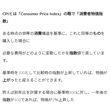
CPIとは「Consumer Price Index」の略で「消費者物価指
数」
ある時点の世帯の
消費
構造を基準に、これと同等の
もの
を
購入した場合に
必要な費用がどのように変動したかを
指数
値で表していま
す。
基準時を100として比較時の指数が上昇していれば、物価が
上がっ
たと捉えることができます。
例えば前年比を計算する場合に基準時100に対し、一年後の
指数
が102であれば、物価が2％上昇した