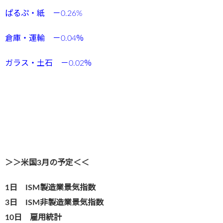
ぱるぷ・紙 －0.26
%
倉庫・運輸 －0.04
％
ガラス・土石 －0.02
％
＞＞米国3月の予定＜＜
1日 ISM製造業景気指数
3日 ISM非製造業景気指数
10日 雇用統計