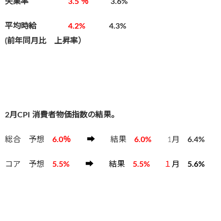
失業率
3.5 ％
3.6%
平均時給
4.2%
4.3
%
(前年同月比 上昇率）
2月CPI 消費者物価指数の結果。
総合 予想
6.0
％
➡
結果
6.0%
1月
6.4%
コア 予想
5.5%
➡
結果
5.5%
１
月
5.6%