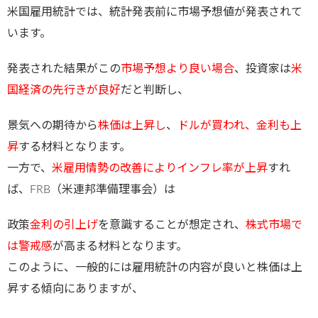
米国雇用統計では、統計発表前に市場予想値が発表されて
います。
発表された結果がこの
市場予想より良い場合
、投資家は
米
国経済の先行きが良好
だと判断し、
景気への期待から
株価は上昇し
、
ドルが買われ、金利も上
昇
する材料となります。
一方で、
米雇用情勢の改善によりインフレ率が上昇
すれ
ば、FRB（米連邦準備理事会）は
政策
金利の引上げ
を意識することが想定され、
株式市場で
は警戒感
が高まる材料となります。
このように、一般的には雇用統計の内容が良いと株価は上
昇する傾向にありますが、