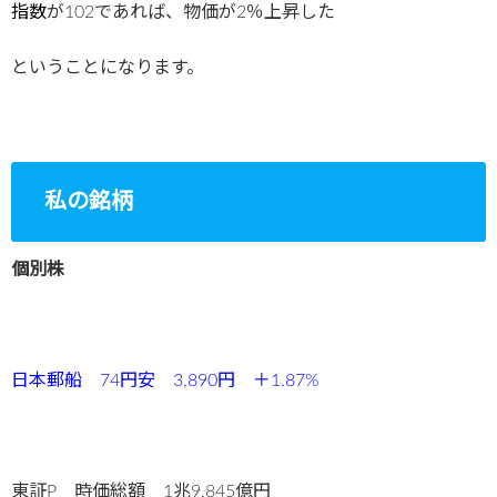
指数
が102であれば、物価が2％上昇した
ということになります。
私の銘柄
個別株
日本郵船 74円安 3,890
円 ＋1.87%
東証P 時価総額 1兆9,845億円