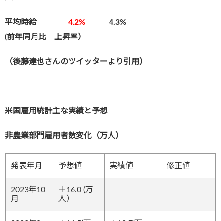
平均時給
4.2%
4.3
%
(前年同月比 上昇率）
（後藤達也さんのツイッターより引用）
米国雇用統計主な実績と予想
非農業部門雇用者数変化（万人）
発表年月
予想値
実績値
修正値
2023年10
＋16.0 (万
月
人）