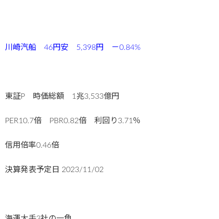
川崎汽船 46円安 5,398円 －0.84%
東証P 時価総額 1兆3,533億円
PER10.7倍 PBR0.82倍 利回り3.71％
信用倍率0.46倍
決算発表予定日
2023/11/02
海運大手3社の一角。