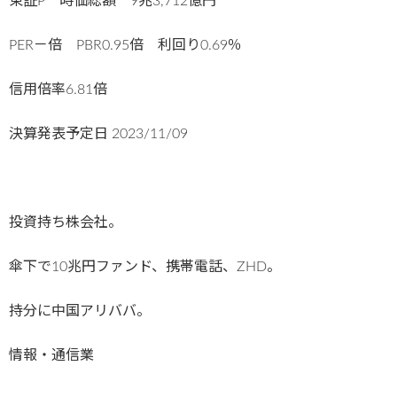
東証P 時価総額 9兆3,712億円
PER－倍 PBR0.95倍 利回り0.69％
信用倍率6.81倍
決算発表予定日
2023/11/09
投資持ち株会社。
傘下で10兆円ファンド、携帯電話、ZHD。
持分に中国アリババ。
情報・通信業