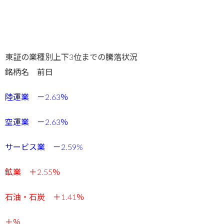
東証の業種別上下3位までの騰落状況
銘柄名 前日
陸運業 －2.63％
空運業 －2.63％
サービス業 －2.59%
鉱業 ＋2.55％
石油・石炭 ＋1.41％
＋％