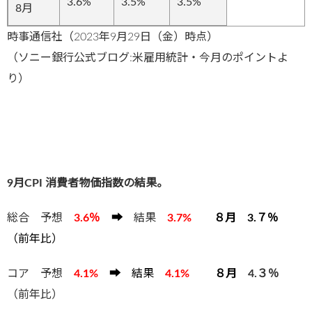
3.6%
3.5%
3.5%
8月
時事通信社（2023年9月29日（金）時点）
（ソニー銀行公式ブログ:米雇用統計・今月のポイントよ
り）
9月CPI 消費者物価指数の結果。
総合 予想
3.6
％
➡
結果
3
.7%
８月 3.７％
（前年比）
コア 予想
4
.1%
➡
結果
4
.1%
８
月
4.３％
（前年比）