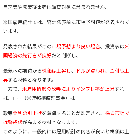
自営業や農業従事者は調査対象に含まれません。
米国雇用統計では、統計発表前に市場予想値が発表されて
います。
発表された結果がこの
市場予想より良い場合
、投資家は
米
国経済の先行きが良好
だと判断し、
景気への期待から
株価は上昇し
、
ドルが買われ、金利も上
昇
する材料となります。
一方で、
米雇用情勢の改善によりインフレ率が上昇
すれ
ば、FRB（米連邦準備理事会）は
政策
金利の引上げ
を意識することが想定され、
株式市場で
は警戒感
が高まる材料となります。
このように、一般的には雇用統計の内容が良いと株価は上