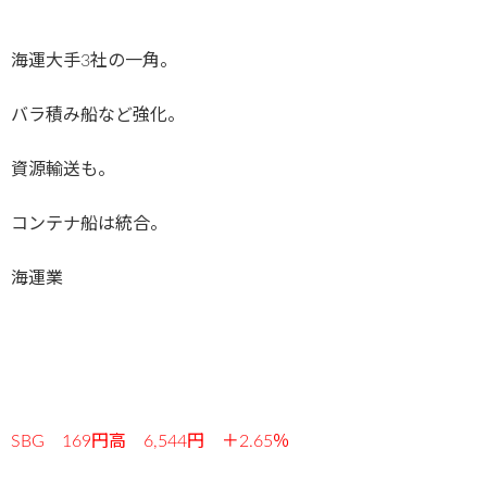
海運大手3社の一角。
バラ積み船など強化。
資源輸送も。
コンテナ船は統合。
海運業
SBG 169円高 6,544円 ＋2.65％