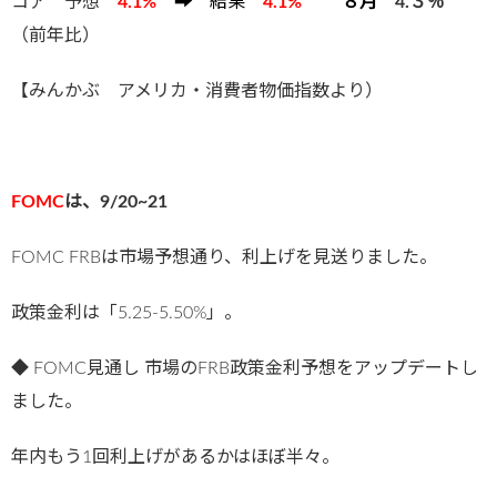
コア 予想
4
.1%
➡
結果
4
.1%
８
月
4.３％
（前年比）
【みんかぶ アメリカ・消費者物価指数より）
FOMC
は、9/20~21
FOMC FRBは市場予想通り、利上げを見送りました。
政策金利は「5.25-5.50%」。
◆ FOMC見通し 市場のFRB政策金利予想をアップデートし
ました。
年内もう1回利上げがあるかはほぼ半々。