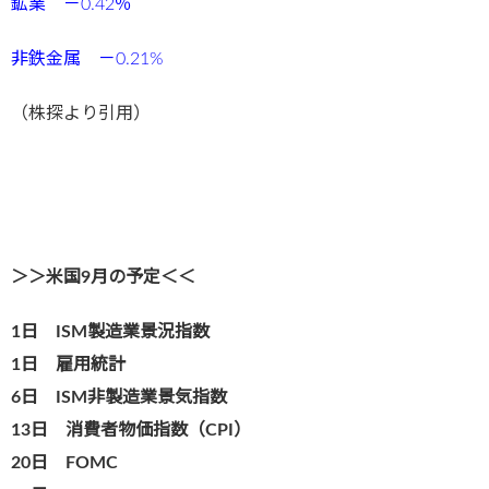
鉱業 －0.42％
非鉄金属 －0.21%
（株探より引用）
＞＞米国9月の予定＜＜
1日 ISM製造業景況指数
1日 雇用統
計
6日 ISM非製造業景気指数
13日 消費者物価指数（CPI）
20日 FOMC