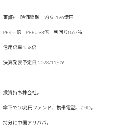
東証P 時価総額 9兆6,196億円
PER－倍 PBR0.98倍 利回り0.67％
信用倍率4.58倍
決算発表予定日
2023/11/09
投資持ち株会社。
傘下で10兆円ファンド、携帯電話、ZHD。
持分に中国アリババ。