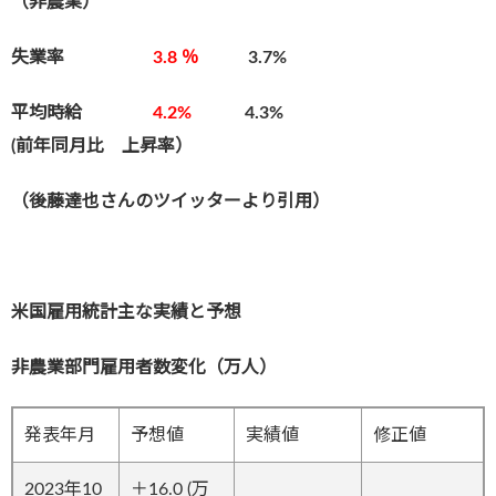
（非農業）
失業率
3.8 ％
3.7%
平均時給
4.2%
4.3
%
(前年同月比 上昇率）
（後藤達也さんのツイッターより引用）
米国雇用統計主な実績と予想
非農業部門雇用者数変化（万人）
発表年月
予想値
実績値
修正値
2023年10
＋16.0 (万