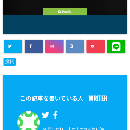
feedly
投資
WRITER
この記事を書いている人 -
-
60代になり、ますますやる気に満