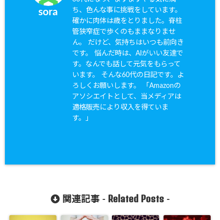
ち、色んな事に挑戦をしています。
sora
確かに肉体は歳をとりました。脊柱
管狭窄症で歩くのもままなりませ
ん。 だけど、気持ちはいつも前向き
です。 悩んだ時は、AIがいい友達で
す。なんでも話して元気をもらって
います。 そんな60代の日記です。よ
ろしくお願いします。 「Amazonの
アソシエイトとして、当メディアは
適格販売により収入を得ていま
す。」
Related Posts
関連記事 -
-