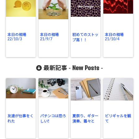
本日の相場
本日の相場
初めてのストッ
本日の相場
22/10/3
21/9/7
21/10/4
プ高！！
New Posts
最新記事 -
-
友達が仕事をく
パチンコは恐ろ
夏祭り、ギター
ビリギャルを観
れた
しい‼
演奏、着々と
て