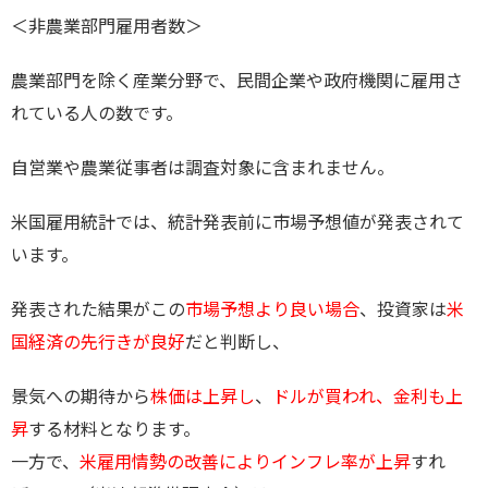
＜非農業部門雇用者数＞
農業部門を除く産業分野で、民間企業や政府機関に雇用さ
れている人の数です。
自営業や農業従事者は調査対象に含まれません。
米国雇用統計では、統計発表前に市場予想値が発表されて
います。
発表された結果がこの
市場予想より良い場合
、投資家は
米
国経済の先行きが良好
だと判断し、
景気への期待から
株価は上昇し
、
ドルが買われ、金利も上
昇
する材料となります。
一方で、
米雇用情勢の改善によりインフレ率が上昇
すれ