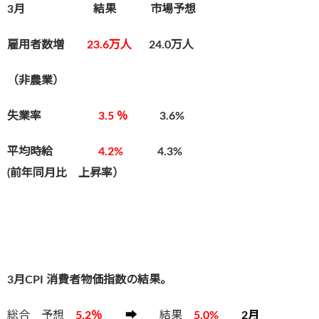
3月 結果 市場予想
雇用者数増
23.6万人
24.0万人
（非農業）
失業率
3.5 ％
3.6%
平均時給
4.2%
4.3
%
(前年同月比 上昇率）
3月CPI 消費者物価指数の結果。
総合 予想
5.2
％
➡
結果
5.0%
2月