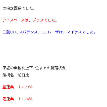
の約定回数でした。
アイスペースは
、プラスで
した。
三菱UFJ、Aバランス、QDレーザは、マイナスでした
。
東証の業種別上下3位までの騰落状況
銘柄名 前日比
空運業 ＋2.93
％
陸運業 ＋1.14％