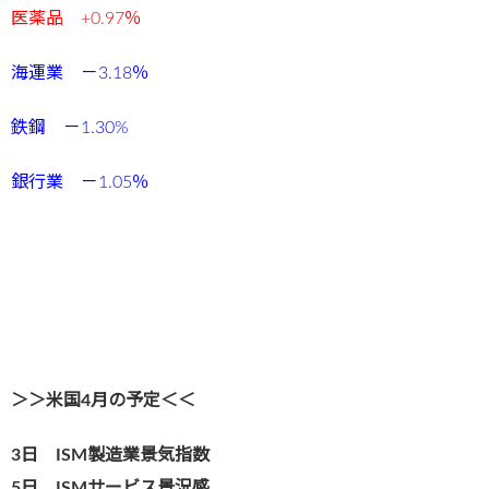
医薬品 +0.97
％
海運業 －3.18
％
鉄鋼 －1.30
%
銀行業
－1.05
％
＞＞米国4月の予定＜＜
3日 ISM製造業景気指数
5日 ISMサービス景況感