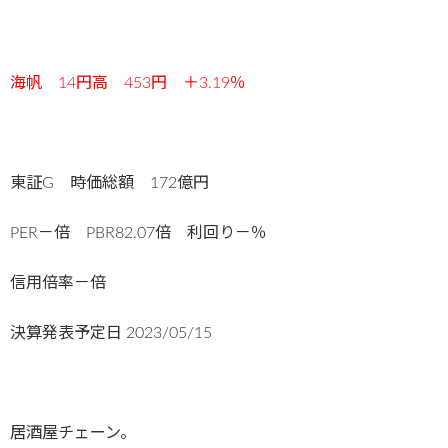
海帆 14円高 453円 ＋3.19％
東証G 時価総額 172億円
PER－倍 PBR82.07倍 利回り－％
信用倍率－倍
決算発表予定日
2023/05/15
居酒屋チェーン。