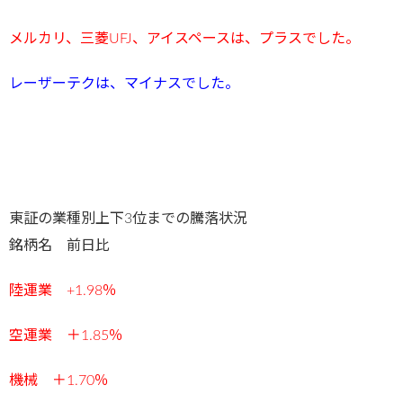
メルカリ、三菱UFJ、アイスペースは
、プラスで
した。
レーザーテクは、マイナスでした
。
東証の業種別上下3位までの騰落状況
銘柄名 前日比
陸運業 +1.98
％
空運業 ＋1.85
％
機械 ＋1.70
％