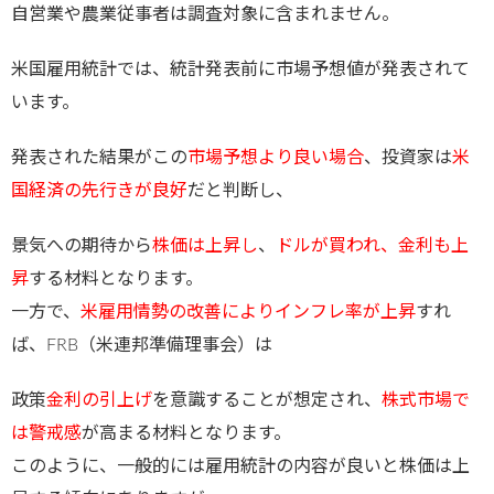
自営業や農業従事者は調査対象に含まれません。
米国雇用統計では、統計発表前に市場予想値が発表されて
います。
発表された結果がこの
市場予想より良い場合
、投資家は
米
国経済の先行きが良好
だと判断し、
景気への期待から
株価は上昇し
、
ドルが買われ、金利も上
昇
する材料となります。
一方で、
米雇用情勢の改善によりインフレ率が上昇
すれ
ば、FRB（米連邦準備理事会）は
政策
金利の引上げ
を意識することが想定され、
株式市場で
は警戒感
が高まる材料となります。
このように、一般的には雇用統計の内容が良いと株価は上