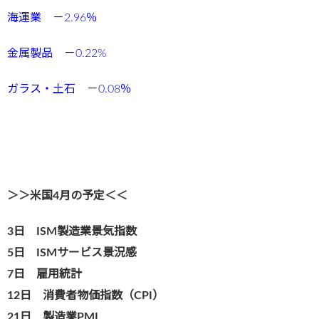
海運業 －2.96
％
金属製品 －0.22
%
ガラス・土石 －0.08
％
＞＞米国4月の予定＜＜
3日 ISM製造業景気指数
5日 ISMサービス景況感
7日 雇用統計
12日 消費者物価指数（CPI）
21日 製造業PMI