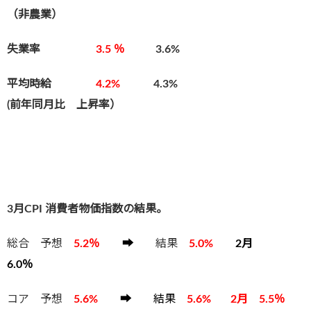
（非農業）
失業率
3.5 ％
3.6%
平均時給
4.2%
4.3
%
(前年同月比 上昇率）
3月CPI 消費者物価指数の結果。
総合 予想
5.2
％
➡
結果
5.0%
2月
6.0％
コア 予想
5.6%
➡
結果
5.6% 2月 5.5％