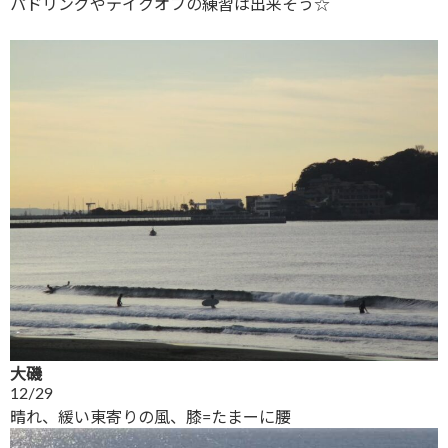
パドリングやテイクオフの練習は出来そう☆
大磯
12/29
晴れ、緩い東寄りの風、膝=たまーに腰